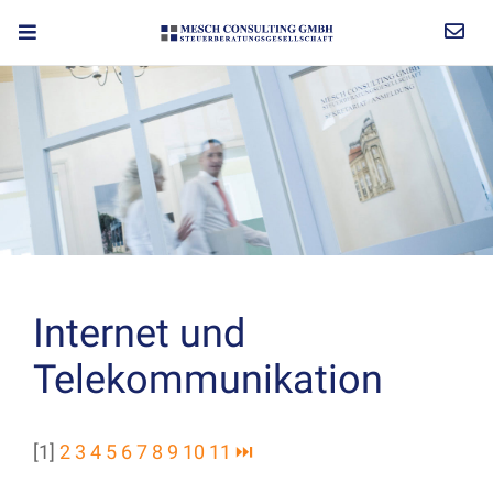
Internet und
Telekommunikation
[1]
2
3
4
5
6
7
8
9
10
11
⏭