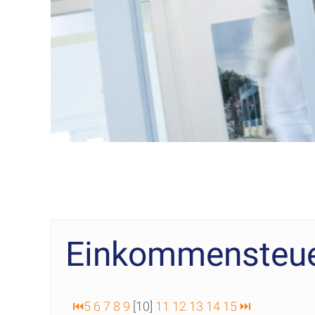
Einkommensteuer
⏮
5
6
7
8
9
[10]
11
12
13
14
15
⏭