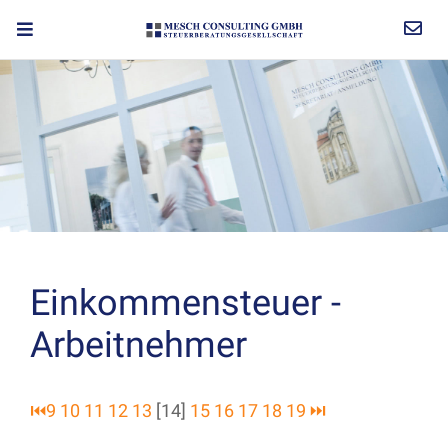
Einkommensteuer -
Arbeitnehmer
⏮
9
10
11
12
13
[14]
15
16
17
18
19
⏭