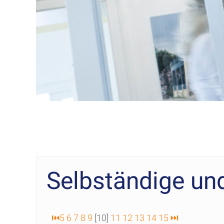
Selbständige un
⏮
5
6
7
8
9
[10]
11
12
13
14
15
⏭