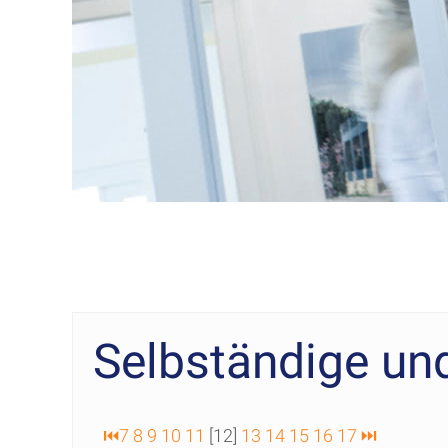
Selbständige un
⏮
7
8
9
10
11
[12]
13
14
15
16
17
⏭