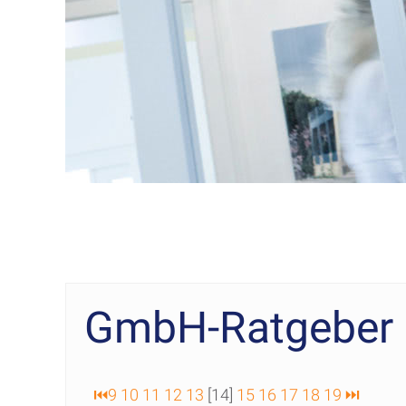
GmbH-Ratgeber
⏮
9
10
11
12
13
[14]
15
16
17
18
19
⏭